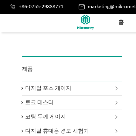


+86-0755-29888771
marketing@mikromet
홈
제품
디지털 포스 게이지

토크 테스터

코팅 두께 게이지

디지털 휴대용 경도 시험기
