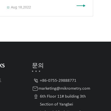
Aug 18,2022

KS
문의

드
+86-0755-29888771

marketing@mikrometry.com

6th Floor 11# building 3th
Section of Yangbei