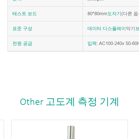
80*80mm
(다른 옵
테스트
보드
도자기
악기
표준
구성
데이터
디스플레이
: AC100-240v 50-60
전원
공급
입력
Other 고도계 측정 기계