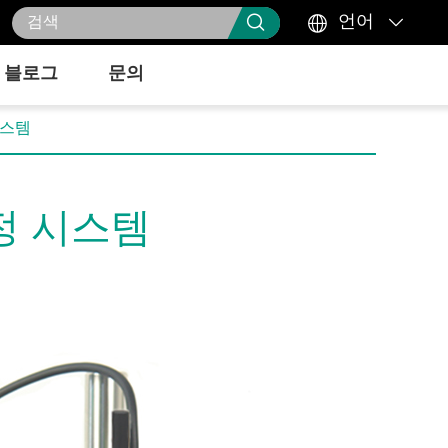



언어
블로그
문의
시스템
정 시스템