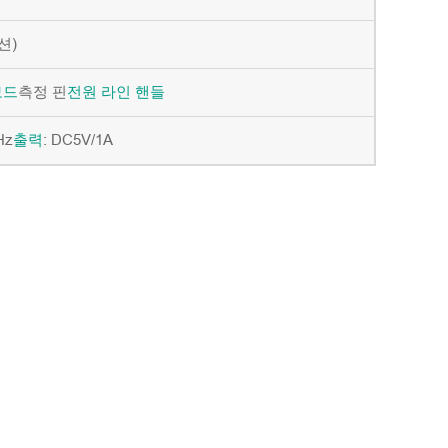
션)
측정 핀
보드
전원
라인
핸들
Hz
: DC5V/1A
출력