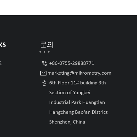
KS
문의

드
+86-0755-29888771

marketing@mikrometry.com

6th Floor 11# building 3th
Section of Yangbei
Industrial Park Huangtian
Hangcheng Bao'an District
Shenzhen, China