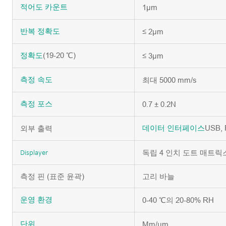
1µm
적어도
카운트
≤ 2µm
반복
정확도
(19-20 ℃)
≤ 3µm
정확도
최대 5000 mm/s
측정
속도
0.7 ± 0.2N
측정
포스
USB, 
외부 출력
데이터
인터페이스
독립 4 인치 도트 매트릭
Displayer
측정 핀 (표준 윤곽)
고리 바늘
0-40 ℃의 20-80% RH
운영
환경
Mm/μm
단위