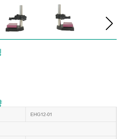
징
양
EHG12-01