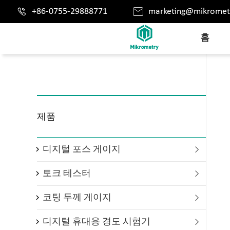


+86-0755-29888771
marketing@mikromet
홈
제품
디지털 포스 게이지

토크 테스터

코팅 두께 게이지

디지털 휴대용 경도 시험기
