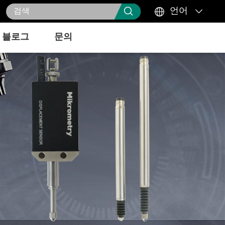



언어
블로그
문의