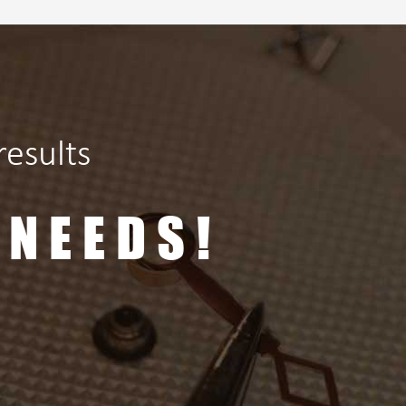
esults
 NEEDS!