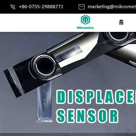


+86-0755-29888771
marketing@mikromet
홈