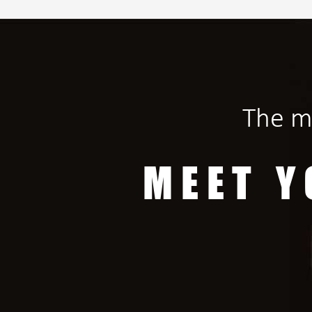
The m
MEET Y