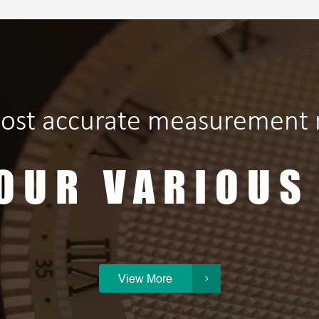
ost accurate measurement r
OUR VARIOUS
View More
