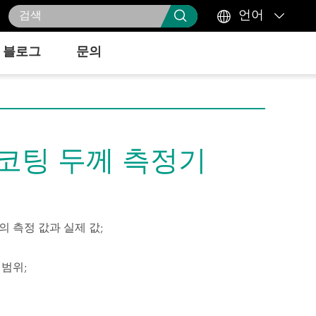



언어
블로그
문의
 코팅 두께 측정기
이의 측정 값과 실제 값;
류 범위;