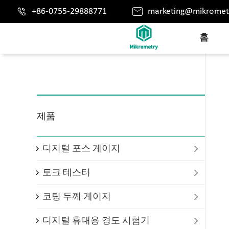


+86-0755-29888771
marketing@mikromet
홈
제품
디지털 포스 게이지

토크 테스터

코팅 두께 게이지

디지털 휴대용 경도 시험기
