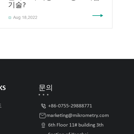
기술?
Aug 18,2022

KS
문의

드
+86-0755-29888771

marketing@mikrometry.com

6th Floor 11# building 3th