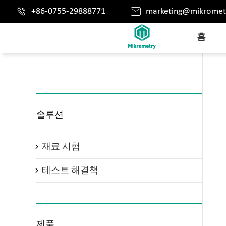


+86-0755-29888771
marketing@mikromet
홈
솔루션
재료 시험

테스트 해결책

제품