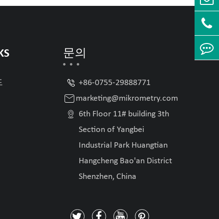
KS
문의

드
+86-0755-29888771

marketing@mikrometry.com

6th Floor 11# building 3th
Section of Yangbei
Industrial Park Huangtian
Hangcheng Bao'an District
Shenzhen, China



