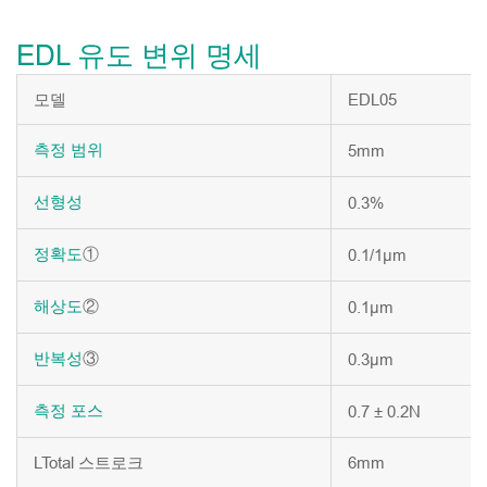
EDL 유도 변위 명세
모델
EDL05
5mm
측정
범위
0.3%
선형성
①
0.1/1μm
정확도
②
0.1μm
해상도
③
0.3μm
반복성
0.7 ± 0.2N
측정
포스
LTotal 스트로크
6mm