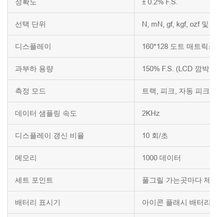
정확도
± 0.2% F.S.
선택 단위
N, mN, gf, kgf, ozf 및 lb
디스플레이
160*128 도트 매트릭스 
과부하 용량
150% F.S. (LCD 깜박
측정 모드
트랙, 피크, 자동 피크,
데이터 샘플링 속도
2KHz
디스플레이 갱신 비율
10 회/초
메모리
1000 데이터
세트 포인트
풀그릴 가는곳마다 제
배터리 표시기
아이콘 플래시 배터리 