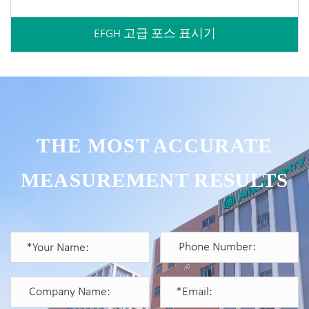
EFGH 고급 포스 표시기
THE MOST ACCURATE
MEASUREMENT RESULTS