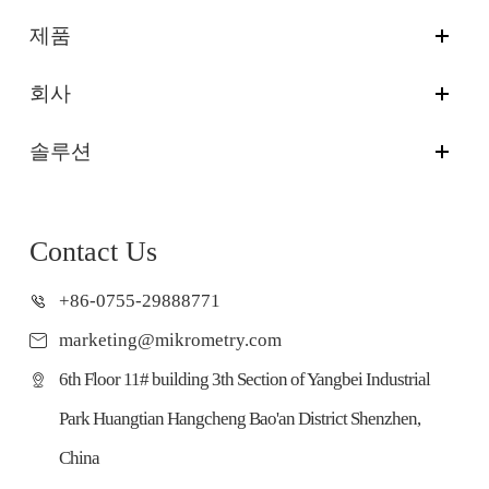
제품
회사
솔루션
Contact Us
+86-0755-29888771
marketing@mikrometry.com
6th Floor 11# building 3th Section of Yangbei Industrial
Park Huangtian Hangcheng Bao'an District Shenzhen,
China