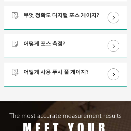

무엇 정확도 디지털 포스 게이지?

정확도 우리의 고정밀 포스 게이지는
0.2% FS (0.2% 전체).

어떻게 포스 측정?

측정 장력 대개 고정 한쪽 시편 고정 다
른 on 동력계는 프로브 의해 측정 훅 또

어떻게 사용 푸시 풀 게이지?

는 특수 클램프. 이동 동력계 측정 장력
따라 특정 측정 방법.
동력계는 수 휴대용 측정 수 설치될 장
비 또는 특수 측정. 측정 헤드 또는 고
정 사용 수행 단방향 긴장과 부하 양방
향 긴장과 압축 측정 공작물.
The most accurate measurement results
MEET YOUR