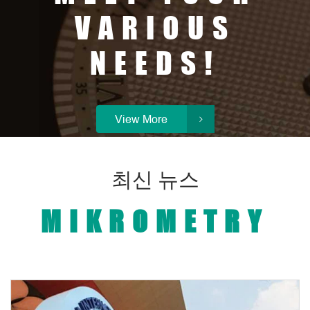
VARIOUS
NEEDS!
View More

최신 뉴스
MIKROMETRY