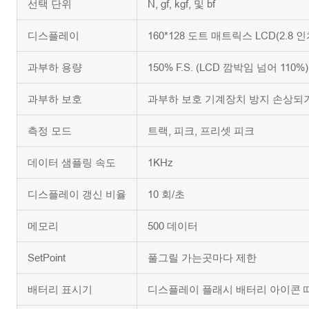
선택 단위
N, gf, kgf, 및 bf
디스플레이
160*128 도트 매트릭스 LCD(2.8 
과부하 용량
150% F.S. (LCD 깜박임 넘어 110%)
과부하 보호
과부하 보호 기계장치 방지 손상되
측정 모드
트랙, 피크, 프리셋 피크
데이터 샘플링 속도
1KHz
디스플레이 갱신 비율
10 회/초
메모리
500 데이터
SetPoint
풀그릴 가는곳마다 제한
배터리 표시기
디스플레이 플래시 배터리 아이콘 