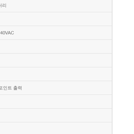
배터리
240VAC
" 포인트 출력