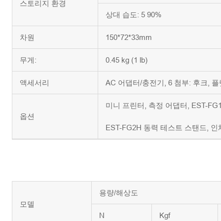
스토리지 환경
상대 습도: 5 90%
차원
150*72*33mm
무게:
0.45 kg (1 lb)
액세서리
AC 어댑터/충전기, 6 첨부: 후크, 플
미니 프린터, 측정 어댑터, EST-FG
옵션
EST-FG2H 동력 테스트 스탠드, 인
용량/해상도
모델
N
Kgf