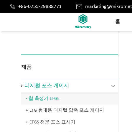


+86-0755-29888771
marketing@mikromet
홈
제품
디지털 포스 게이지

힘 측정기 EFGE
EFG 휴대용 디지털 압축 포스 게이지
EFGS 전문 포스 표시기