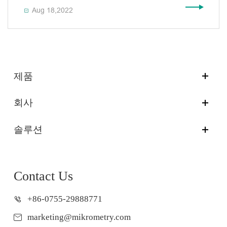
Aug 18,2022

제품
회사
솔루션
Contact Us
+86-0755-29888771
marketing@mikrometry.com