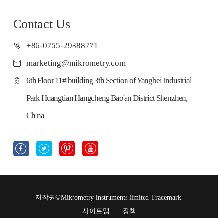
Contact Us
+86-0755-29888771
marketing@mikrometry.com
6th Floor 11# building 3th Section of Yangbei Industrial
Park Huangtian Hangcheng Bao'an District Shenzhen,
China




저작권©
Mikrometry instruments limited
Trademark.
사이트맵
|
정책