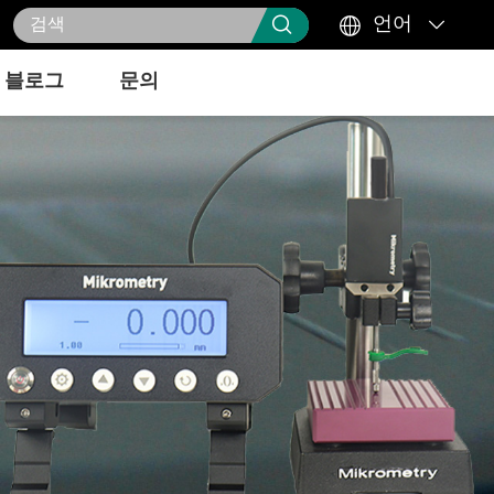



언어
블로그
문의