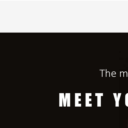
The m
MEET Y