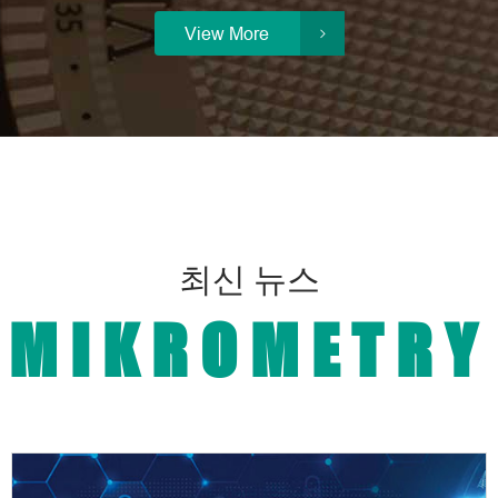
View More

최신 뉴스
MIKROMETRY