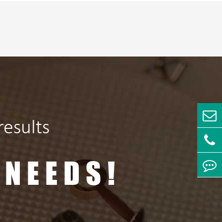
esults
 NEEDS!