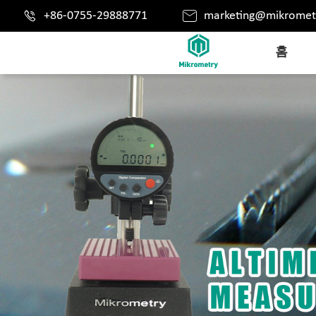


+86-0755-29888771
marketing@mikromet
홈