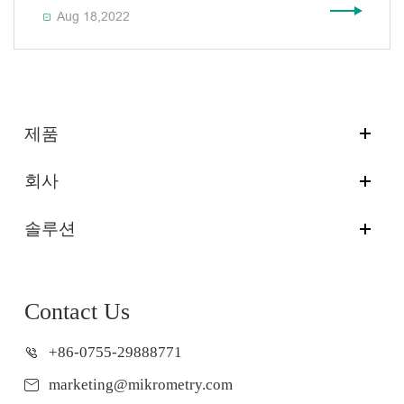
Aug 18,2022

제품
회사
솔루션
Contact Us
+86-0755-29888771
marketing@mikrometry.com