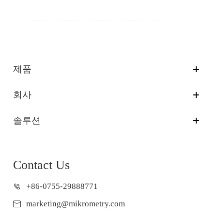
제품
회사
솔루션
Contact Us
+86-0755-29888771
marketing@mikrometry.com