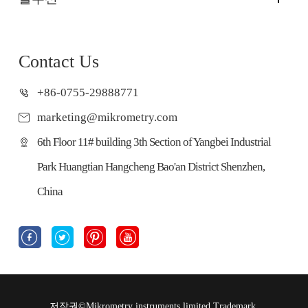
Contact Us
+86-0755-29888771
marketing@mikrometry.com
6th Floor 11# building 3th Section of Yangbei Industrial
Park Huangtian Hangcheng Bao'an District Shenzhen,
China




저작권©
Mikrometry instruments limited
Trademark.