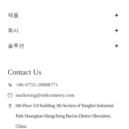
제품
회사
솔루션
Contact Us
+86-0755-29888771
marketing@mikrometry.com
6th Floor 11# building 3th Section of Yangbei Industrial
Park Huangtian Hangcheng Bao'an District Shenzhen,
China