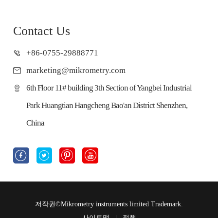
Contact Us
+86-0755-29888771
marketing@mikrometry.com
6th Floor 11# building 3th Section of Yangbei Industrial
Park Huangtian Hangcheng Bao'an District Shenzhen,
China




저작권©
Mikrometry instruments limited
Trademark.
사이트맵
|
정책