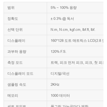
범위
5% ~ 100% 용량
정확도
± 0.3% @ 독서
선택 단위
N.m, N.cm, kgf.cm, lbf.ft, lbf.
디스플레이
160*128 도트 매트릭스 LCD(2.8 
과부하 용량
120% F.S.
측정 모드
트랙, 피크 먼저 피크, 피크, 첫 피크
디스플레이 모드
디지털/곡선
샘플링 속도
2KHz
메모리
1000 데이터
세트 포인트
풀그릴 가는곳마다 제한