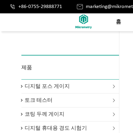


+86-0755-29888771
marketing@mikromet
홈
제품
디지털 포스 게이지

토크 테스터

코팅 두께 게이지

디지털 휴대용 경도 시험기
