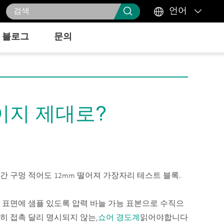



언어
블로그
문의
이지 제대로?
중간 구멍 적어도 12mm 떨어져 가장자리 테스트 블록.
병렬 표면에 샘플 있도록 압력 바늘 가능 표본으로 수직으
히 접촉 달리 명시되지 않는,
쇼어 경도계
읽어야합니다