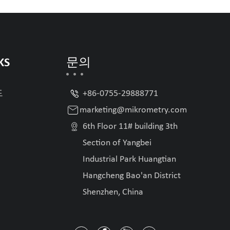
KS
문의

드
+86-0755-29888771

marketing@mikrometry.com

6th Floor 11# building 3th
Section of Yangbei
Industrial Park Huangtian
Hangcheng Bao'an District
Shenzhen, China